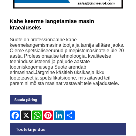
Kahe keerme langetamise masin
kraealuseks
Suote on professionaalne kahe
keermelangemismasina tootja ja tarnija allääre jaoks.
Oleme spetsialiseerunud pimepistemasinatele üle 20
aasta. Professionaalse tehnoloogia, kvaliteetse
teenindussüsteemi ja paljude aastate
tootmiskogemusega Suote arendab
erimasinad.Järgmine käsitleb üksikasjalikku
tooteteavet ja spetsifikatsioone, mis aitavad teil
paremini mõista masinat vastavalt teie vajadustele.
Saada päring
Facebook
X
WhatsApp
Pinterest
LinkedIn
Share
Tootekirjeldus