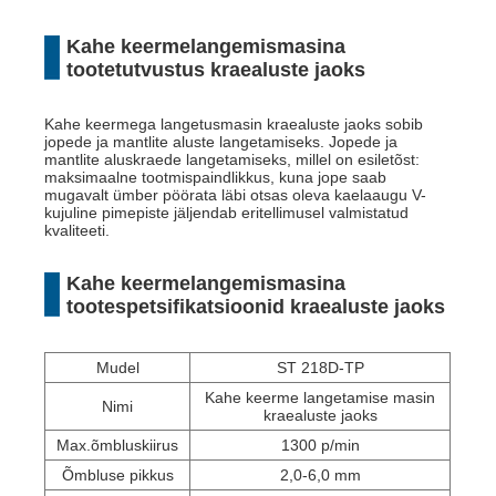
Kahe keermelangemismasina
tootetutvustus kraealuste jaoks
Kahe keermega langetusmasin kraealuste jaoks sobib
jopede ja mantlite aluste langetamiseks. Jopede ja
mantlite aluskraede langetamiseks, millel on esiletõst:
maksimaalne tootmispaindlikkus, kuna jope saab
mugavalt ümber pöörata läbi otsas oleva kaelaaugu V-
kujuline pimepiste jäljendab eritellimusel valmistatud
kvaliteeti.
Kahe keermelangemismasina
tootespetsifikatsioonid kraealuste jaoks
Mudel
ST 218D-TP
Kahe keerme langetamise masin
Nimi
kraealuste jaoks
Max.õmbluskiirus
1300 p/min
Õmbluse pikkus
2,0-6,0 mm