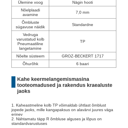
Ülemine voog
Nägin hooti
Nõelplaadi
7,0 mm
avamine
Õmbluste
Standardne
sügavuse näidik
Vedruga
varustatud kolb
TP
Pneumaatiline
langetamine
Nõelte süsteem
GROZ-BECKERT 1717
Õhurõhk
6 baari
Kahe keermelangemismasina
tooteomadused ja rakendus kraealuste
jaoks
1. Kaheastmeline kolb TP võimaldab ühtlast õmblust
jopede jaoks, mille kangapaksus on alavärvi juures väga
erinev
2. Nähtamatu täpp R õmbluse alguses ja lõpus on
standardvarustuses