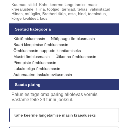
Kuumad sildid: Kahe keerme langetamise masin
kraealustele, Hiina, tootjad, tarnijad, tehas, valmistatud
Hiinas, müügiks, Brotheri tüüp, osta, hind, teenindus,
kõrge kvaliteet, laos
Seotud kategooria
Käsiõmblusmasin
Nööpaugu õmblusmasin
Baari kleepimise õmblusmasin
Õmblusmasin nuppude kinnitamiseks
Mustri õmblusmasin
Ülikonna õmblusmasin
Pimepiste õmblusmasin
Lukukeeliga õmblusmasin
Automaatne taskukeevitusmasin
Saada päring
Palun esitage oma päring allolevas vormis.
Vastame teile 24 tunni jooksul.