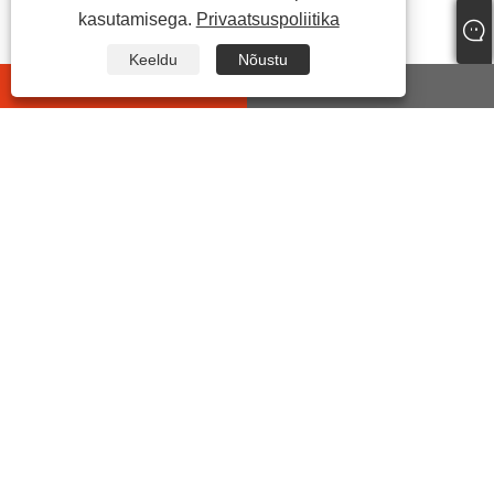
kasutamisega.
Privaatsuspoliitika
Keeldu
Nõustu
whatsapp
E-mail
VÕTA MEIEGA ÜHENDUST
Aadress:
No7 Yonghe 2ND Road, tööstuslik
funktsionaalpiirkond, Chengdongi tänav Yueqing,
Zhejiangi provints, Hiina.
Tel:
+86-15906492353
Meil:
sales@chinasuot.com
Faks:
+86-577-6138 3937