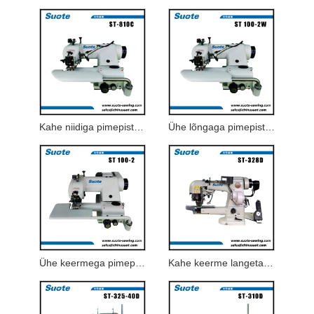
Kahe niidiga pimepistega õmblusmasin autoistmekatete tootmiseks
Ühe lõngaga pimepistemasin Õhukese kuni keskmise paksusega materjal
Ühe keermega pimepistemasin
Kahe keerme langetamise masin Lingimiseks