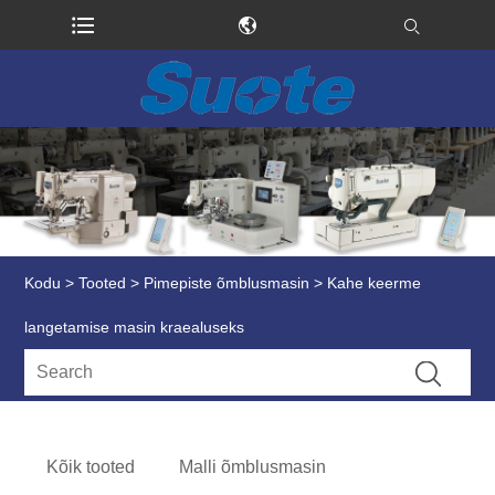
Kodu
>
Tooted
>
Pimepiste õmblusmasin
> Kahe keerme
langetamise masin kraealuseks
Kõik tooted
Malli õmblusmasin