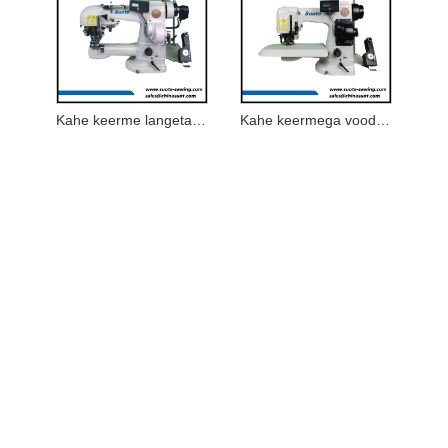
Kahe keerme langetamise masin varrukate vooderdamiseks
Kahe keermega voodri langetusmasin