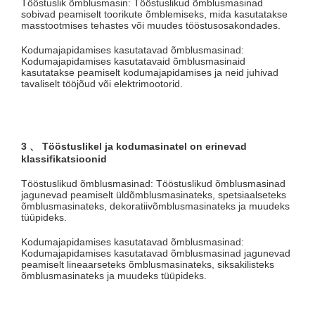
Tööstuslik õmblusmasin: Tööstuslikud õmblusmasinad
sobivad peamiselt toorikute õmblemiseks, mida kasutatakse
masstootmises tehastes või muudes tööstusosakondades.
Kodumajapidamises kasutatavad õmblusmasinad:
Kodumajapidamises kasutatavaid õmblusmasinaid
kasutatakse peamiselt kodumajapidamises ja neid juhivad
tavaliselt tööjõud või elektrimootorid.
3 、 Tööstuslikel ja kodumasinatel on erinevad
klassifikatsioonid
Tööstuslikud õmblusmasinad: Tööstuslikud õmblusmasinad
jagunevad peamiselt üldõmblusmasinateks, spetsiaalseteks
õmblusmasinateks, dekoratiivõmblusmasinateks ja muudeks
tüüpideks.
Kodumajapidamises kasutatavad õmblusmasinad:
Kodumajapidamises kasutatavad õmblusmasinad jagunevad
peamiselt lineaarseteks õmblusmasinateks, siksakilisteks
õmblusmasinateks ja muudeks tüüpideks.