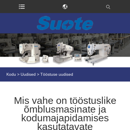
Kodu
>
Uudised
>
Tööstuse uudised
Mis vahe on tööstuslike
õmblusmasinate ja
kodumajapidamises
kasutatavate