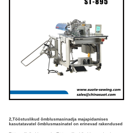
2,
Tööstuslikud õmblusmasinad
ja majapidamises
kasutatavatel õmblusmasinatel on erinevad rakendused