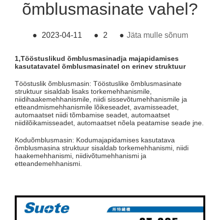
õmblusmasinate vahel?
●
2023-04-11
●
2
●
Jäta mulle sõnum
1,
Tööstuslikud õmblusmasinad
ja majapidamises
kasutatavatel õmblusmasinatel on erinev struktuur
Tööstuslik õmblusmasin: Tööstuslike õmblusmasinate
struktuur sisaldab lisaks torkemehhanismile,
niidihaakemehhanismile, niidi sissevõtumehhanismile ja
etteandmismehhanismile lõikeseadet, avamisseadet,
automaatset niidi tõmbamise seadet, automaatset
niidilõikamisseadet, automaatset nõela peatamise seade jne.
Koduõmblusmasin: Kodumajapidamises kasutatava
õmblusmasina struktuur sisaldab torkemehhanismi, niidi
haakemehhanismi, niidivõtumehhanismi ja
etteandemehhanismi.