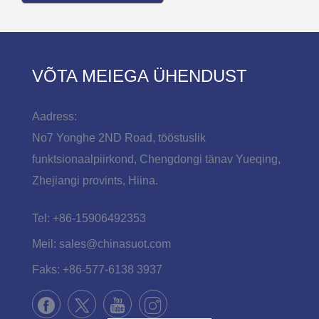
VÕTA MEIEGA ÜHENDUST
Aadress:
No7 Yonghe 2ND Road, tööstuslik
funktsionaalpiirkond, Chengdongi tänav Yueqing,
Zhejiangi provints, Hiina.
Tel:
+86-15906492353
Meil:
sales@chinasuot.com
Faks:
+86-577-6138 3937