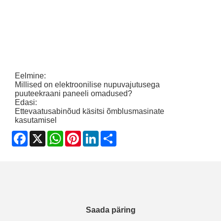
Eelmine:
Millised on elektroonilise nupuvajutusega
puuteekraani paneeli omadused?
Edasi:
Ettevaatusabinõud käsitsi õmblusmasinate
kasutamisel
Facebook
X
WhatsApp
Pinterest
LinkedIn
Share
Saada päring